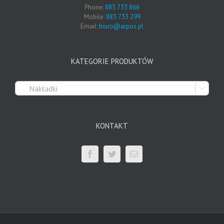
Phone:
883 733 866
Mobile:
883 733 299
Email:
biuro@arpos.pl
KATEGORIE PRODUKTÓW

KONTAKT