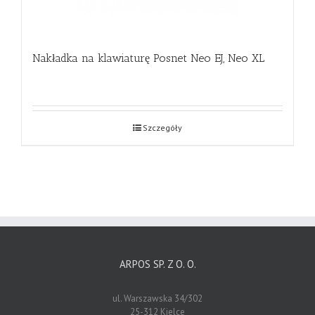
Nakładka na klawiaturę Posnet Neo EJ, Neo XL
Szczegóły
ARPOS SP. Z O. O.
ul. Warszawska 34/302
25-312 Kielce