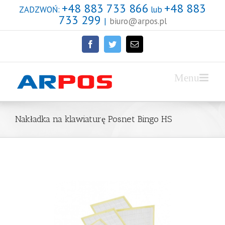
Przejdź
+48 883 733 866
+48 883
ZADZWOŃ:
lub
do
733 299
|
biuro@arpos.pl
zawartości
Facebook
Twitter
Email
Nakładka na klawiaturę Posnet Bingo HS
by
Fmeaddons